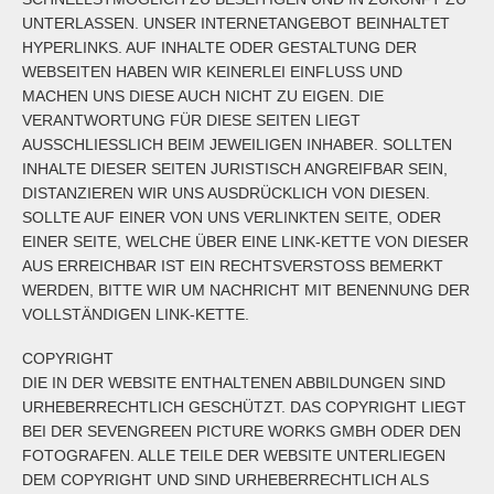
NTERLASSEN. UNSER INTERNETANGEBOT BEINHALTET H
YPERLINKS. AUF INHALTE ODER GESTALTUNG DER W
EBSEITEN HABEN WIR KEINERLEI EINFLUSS UND M
ACHEN UNS DIESE AUCH NICHT ZU EIGEN. DIE V
ERANTWORTUNG FÜR DIESE SEITEN LIEGT A
USSCHLIESSLICH BEIM JEWEILIGEN INHABER. SOLLTEN IN
HALTE DIESER SEITEN JURISTISCH ANGREIFBAR SEIN, DI
STANZIEREN WIR UNS AUSDRÜCKLICH VON DIESEN. SO
LLTE AUF EINER VON UNS VERLINKTEN SEITE, ODER EI
NER SEITE, WELCHE ÜBER EINE LINK-KETTE VON DIESER AU
S ERREICHBAR IST EIN RECHTSVERSTOSS BEMERKT WE
RDEN, BITTE WIR UM NACHRICHT MIT BENENNUNG DER VO
LLSTÄNDIGEN LINK-KETTE.
COPYRIGHT
DIE IN DER WEBSITE ENTHALTENEN ABBILDUNGEN SIND
URHEBERRECHTLICH GESCHÜTZT. DAS COPYRIGHT LIEGT
BEI DER SEVENGREEN PICTURE WORKS GMBH ODER DEN
FOTOGRAFEN. ALLE TEILE DER WEBSITE UNTERLIEGEN
DEM COPYRIGHT UND SIND URHEBERRECHTLICH ALS