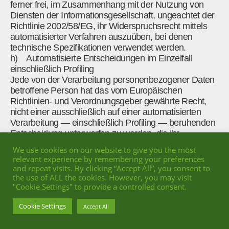
ferner frei, im Zusammenhang mit der Nutzung von
Diensten der Informationsgesellschaft, ungeachtet der
Richtlinie 2002/58/EG, ihr Widerspruchsrecht mittels
automatisierter Verfahren auszuüben, bei denen
technische Spezifikationen verwendet werden.
h) Automatisierte Entscheidungen im Einzelfall
einschließlich Profiling
Jede von der Verarbeitung personenbezogener Daten
betroffene Person hat das vom Europäischen
Richtlinien- und Verordnungsgeber gewährte Recht,
nicht einer ausschließlich auf einer automatisierten
Verarbeitung — einschließlich Profiling — beruhenden
Entscheidung unterworfen zu werden, die ihr
gegenüber rechtliche Wirkung entfaltet oder sie in
We use cookies on our website to give you the most
ähnlicher Weise erheblich beeinträchtigt, sofern die
relevant experience by remembering your preferences
Entscheidung (1) nicht für den Abschluss oder die
and repeat visits. By clicking “Accept All”, you consent to
Erfüllung eines Vertrags zwischen der betroffenen
the use of ALL the cookies. However, you may visit
"Cookie Settings" to provide a controlled consent.
Person und dem Verantwortlichen erforderlich ist, oder
(2) aufgrund von Rechtsvorschriften der Union oder
Cookie Settings
Accept All
der Mitgliedstaaten, denen der Verantwortliche
unterliegt, zulässig ist und diese Rechtsvorschriften