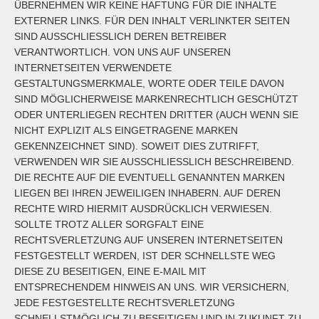
ÜBERNEHMEN WIR KEINE HAFTUNG FÜR DIE INHALTE
EXTERNER LINKS. FÜR DEN INHALT VERLINKTER SEITEN
SIND AUSSCHLIESSLICH DEREN BETREIBER V
ERANTWORTLICH. VON UNS AUF UNSEREN I
NTERNETSEITEN
VERWENDETE
GESTALTUNGSMERKMALE, WORTE ODER TEILE DAVON
SIND MÖGLICHERWEISE MARKENRECHTLICH GESCHÜTZT
ODER UNTERLIEGEN RECHTEN DRITTER (AUCH WENN SIE
NICHT EXPLIZIT ALS EINGETRAGENE MARKEN
GEKENNZEICHNET SIND). SOWEIT DIES ZUTRIFFT,
VERWENDEN WIR SIE AUSSCHLIESSLICH BESCHREIBEND. D
IE RECHTE AUF DIE EVENTUELL GENANNTEN MARKEN L
IEGEN BEI IHREN JEWEILIGEN INHABERN. AUF DEREN R
ECHTE WIRD HIERMIT AUSDRÜCKLICH VERWIESEN. S
OLLTE TROTZ ALLER SORGFALT EINE R
ECHTSVERLETZUNG AUF UNSEREN INTERNETSEITEN F
ESTGESTELLT WERDEN, IST DER SCHNELLSTE WEG D
IESE ZU BESEITIGEN, EINE E-MAIL MIT E
NTSPRECHENDEM HINWEIS AN UNS. WIR VERSICHERN, J
EDE FESTGESTELLTE RECHTSVERLETZUNG S
CHNELLSTMÖGLICH ZU BESEITIGEN UND IN ZUKUNFT ZU U