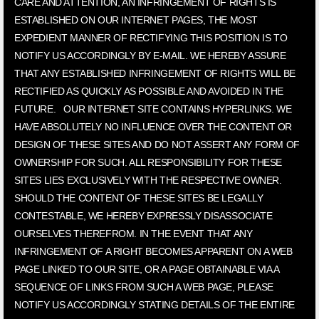
CARE AND ATTENTION, AN INFRINGEMENT OF RIGHTS IS
ESTABLISHED ON OUR INTERNET PAGES, THE MOST
EXPEDIENT MANNER OF RECTIFYING THIS POSITION IS TO
NOTIFY US ACCORDINGLY BY E-MAIL. WE HEREBY ASSURE
THAT ANY ESTABLISHED INFRINGEMENT OF RIGHTS WILL BE
RECTIFIED AS QUICKLY AS POSSIBLE AND AVOIDED IN THE
FUTURE. OUR INTERNET SITE CONTAINS HYPERLINKS. WE
HAVE ABSOLUTELY NO INFLUENCE OVER THE CONTENT OR
DESIGN OF THESE SITES AND DO NOT ASSERT ANY FORM OF
OWNERSHIP FOR SUCH. ALL RESPONSIBILITY FOR THESE
SITES LIES EXCLUSIVELY WITH THE RESPECTIVE OWNER.
SHOULD THE CONTENT OF THESE SITES BE LEGALLY
CONTESTABLE, WE HEREBY EXPRESSLY DISASSOCIATE
OURSELVES THEREFROM. IN THE EVENT THAT ANY
INFRINGEMENT OF A RIGHT BECOMES APPARENT ON A WEB
PAGE LINKED TO OUR SITE, OR A PAGE OBTAINABLE VIA A
SEQUENCE OF LINKS FROM SUCH A WEB PAGE, PLEASE
NOTIFY US ACCORDINGLY STATING DETAILS OF THE ENTIRE